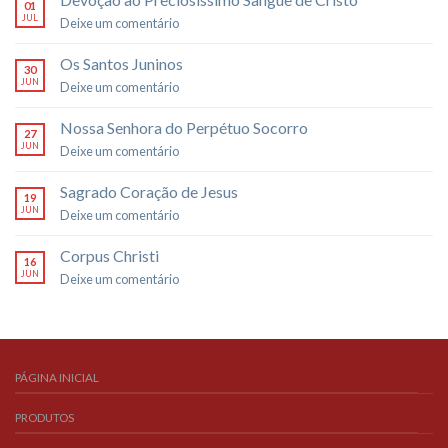
01
JUL
Deixe um comentário
Os Santos Juninos
30
JUN
Deixe um comentário
Nossa Senhora do Perpétuo Socorro
27
JUN
Deixe um comentário
Sagrado Coração de Jesus
19
JUN
Deixe um comentário
Corpus Christi
16
JUN
Deixe um comentário
PÁGINA INICIAL
PRODUTOS